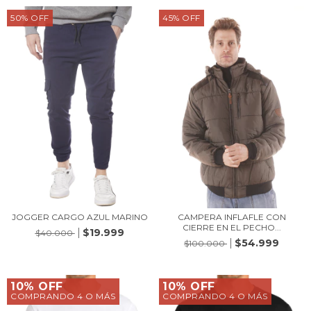
50
%
OFF
45
%
OFF
JOGGER CARGO AZUL MARINO
CAMPERA INFLAFLE CON
CIERRE EN EL PECHO...
$19.999
$40.000
$54.999
$100.000
10% OFF
10% OFF
COMPRANDO 4 O MÁS
COMPRANDO 4 O MÁS