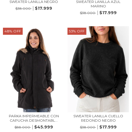
SWEATER LANILLA NEGRO
SWEATER LANILLA AZUL
MARINO
$17.999
$38.000
$17.999
$38.000
48
%
OFF
53
%
OFF
PARKA IMPERMEABLE CON
SWEATER LANILLA CUELLO
CAPUCHA DESMONTABL...
REDONDO NEGRO
$45.999
$17.999
$88.000
$38.000