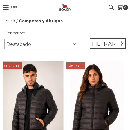
MENÚ
0
Inicio
/
Camperas y Abrigos
Ordenar por
FILTRAR
58
%
OFF
58
%
OFF