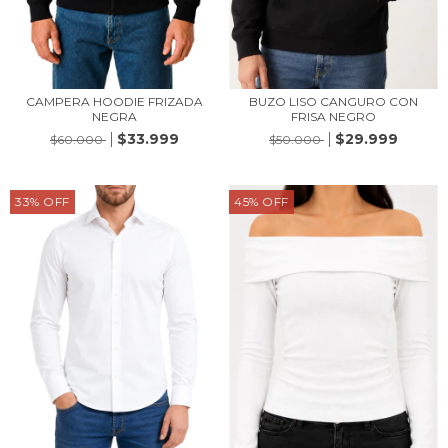
CAMPERA HOODIE FRIZADA
BUZO LISO CANGURO CON
NEGRA
FRISA NEGRO
$33.999
$29.999
$60.000
$50.000
33
%
OFF
45
%
OFF