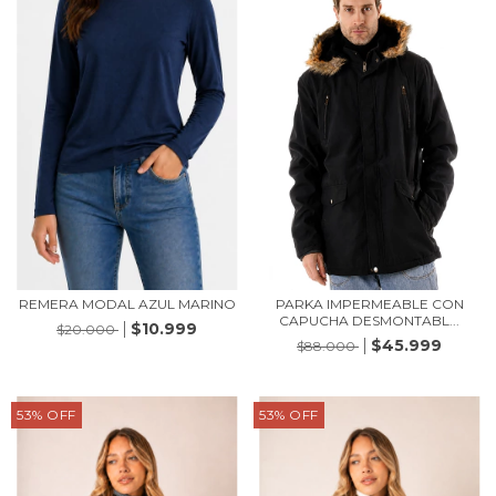
REMERA MODAL AZUL MARINO
PARKA IMPERMEABLE CON
CAPUCHA DESMONTABL...
$10.999
$20.000
$45.999
$88.000
53
%
OFF
53
%
OFF