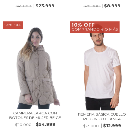
$23.999
$8.999
$45.000
$20.000
10% OFF
50
%
OFF
COMPRANDO 4 O MÁS
CAMPERA LARGA CON
REMERA BÁSICA CUELLO
BOTONES DE MUJER BEIGE
REDONDO BLANCA
$54.999
$110.000
$12.999
$23.000