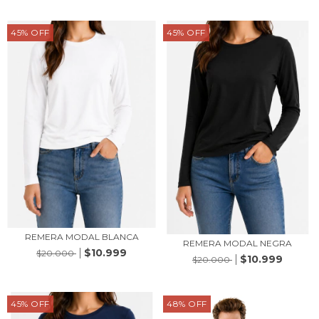
45
%
OFF
45
%
OFF
REMERA MODAL BLANCA
REMERA MODAL NEGRA
$10.999
$20.000
$10.999
$20.000
45
%
OFF
48
%
OFF