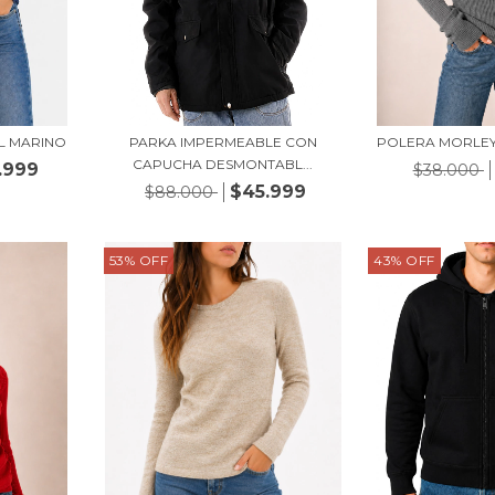
L MARINO
PARKA IMPERMEABLE CON
POLERA MORLEY
CAPUCHA DESMONTABL...
.999
$38.000
$45.999
$88.000
53
%
OFF
43
%
OFF