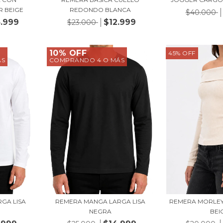
R BEIGE
REDONDO BLANCA
$40.000
.999
$12.999
$23.000
10% OFF
45
%
OFF
ÁS
COMPRANDO 4 O MÁS
GA LISA
REMERA MANGA LARGA LISA
REMERA MORLEY
NEGRA
BEI