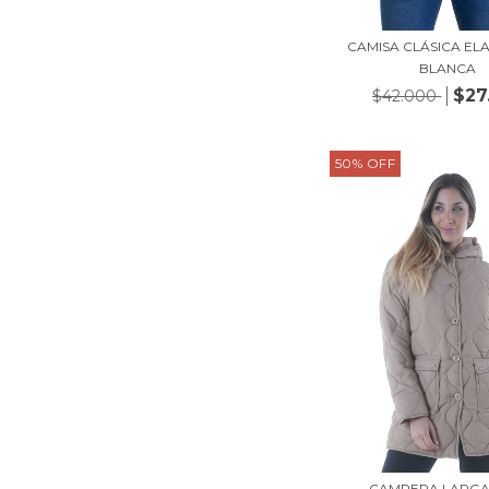
CAMISA CLÁSICA EL
BLANCA
$27
$42.000
50
%
OFF
CAMPERA LARGA