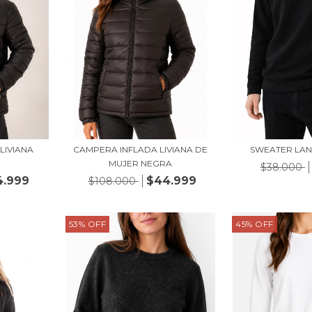
LIVIANA
CAMPERA INFLADA LIVIANA DE
SWEATER LAN
MUJER NEGRA
$38.000
4.999
$44.999
$108.000
53
%
OFF
45
%
OFF