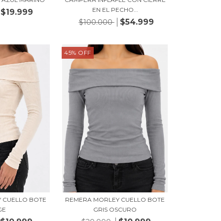
EN EL PECHO...
$19.999
$54.999
$100.000
45
%
OFF
 CUELLO BOTE
REMERA MORLEY CUELLO BOTE
GE
GRIS OSCURO