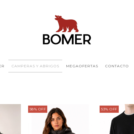
ER
CAMPERAS Y ABRIGOS
MEGAOFERTAS
CONTACTO
58
%
OFF
53
%
OFF