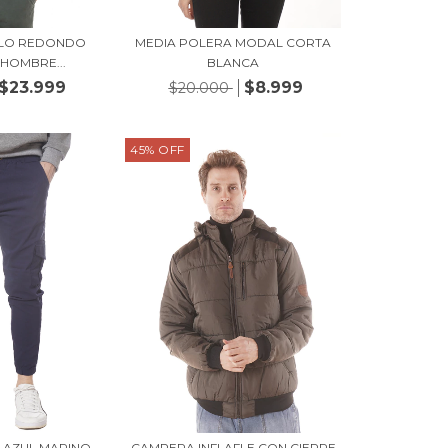
LLO REDONDO
MEDIA POLERA MODAL CORTA
 HOMBRE...
BLANCA
$23.999
$8.999
$20.000
45
%
OFF
 AZUL MARINO
CAMPERA INFLAFLE CON CIERRE