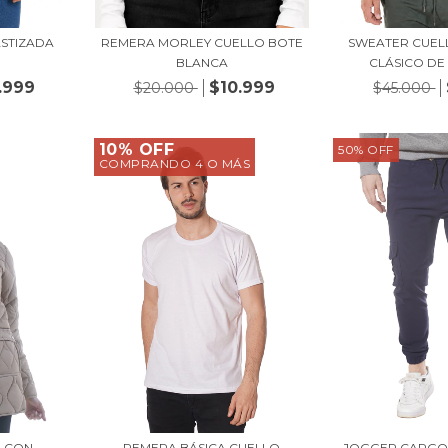
ASTIZADA
REMERA MORLEY CUELLO BOTE
SWEATER CUE
BLANCA
CLÁSICO DE
.999
$10.999
$20.000
$45.000
10% OFF
50
%
OFF
COMPRANDO 4 O MÁS
 CON
REMERA BÁSICA CUELLO
JOGGER CARGO