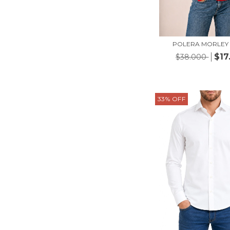
POLERA MORLEY
$17
$38.000
33
%
OFF