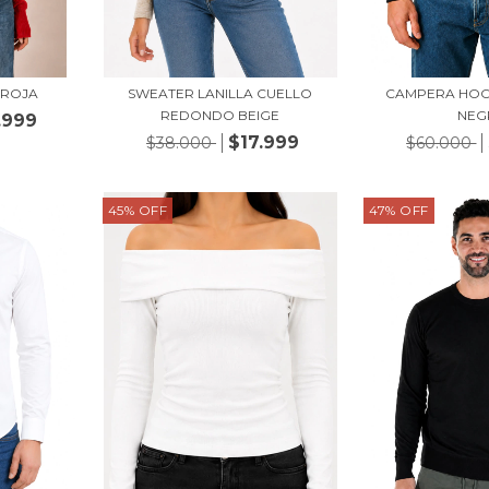
 ROJA
SWEATER LANILLA CUELLO
CAMPERA HOO
REDONDO BEIGE
NEG
.999
$17.999
$38.000
$60.000
45
%
OFF
47
%
OFF