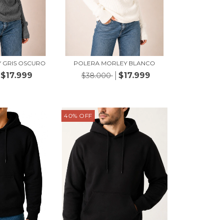
 GRIS OSCURO
POLERA MORLEY BLANCO
$17.999
$17.999
$38.000
40
%
OFF