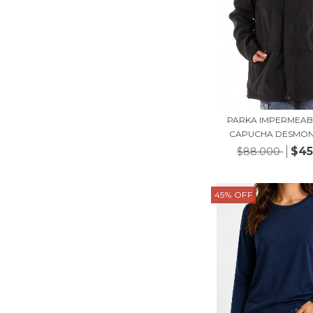
PARKA IMPERMEAB
CAPUCHA DESMONT
$45
$88.000
45
%
OFF