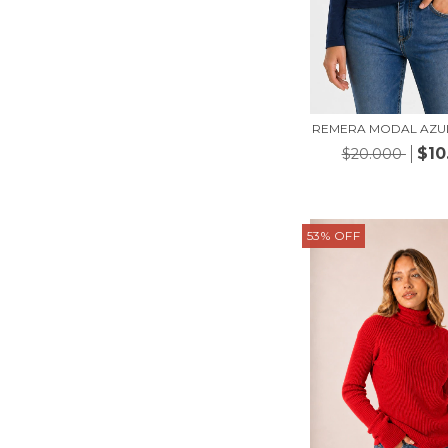
REMERA MODAL AZU
$10
$20.000
53
%
OFF