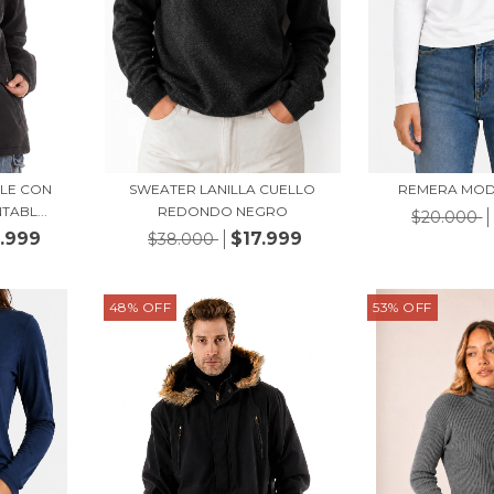
LE CON
SWEATER LANILLA CUELLO
REMERA MOD
ABL...
REDONDO NEGRO
$20.000
.999
$17.999
$38.000
48
%
OFF
53
%
OFF