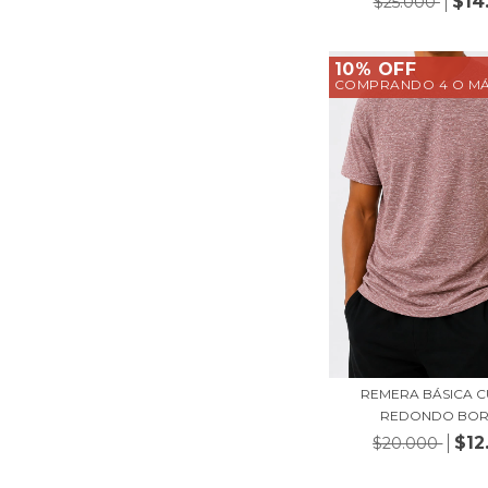
$14
$25.000
10% OFF
COMPRANDO 4 O M
REMERA BÁSICA 
REDONDO BO
$12
$20.000