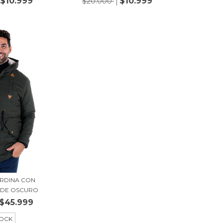
$10.999
$10.999
$20.000
RDINA CON
RDE OSCURO
$45.999
TOCK