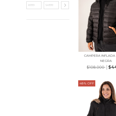
CAMPERA INFLADA 
NEGRA
$4
$108.000
48
%
OFF