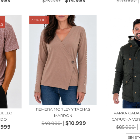
.999
$14.999
$25.000
$20.000
73
%
OFF
ÁS
REMERA MORLEY Y TACHAS
CUELLO
PARKA GABA
MARRON
RDO
CAPUCHA VE
$10.999
$40.000
.999
$85.000
SIN S